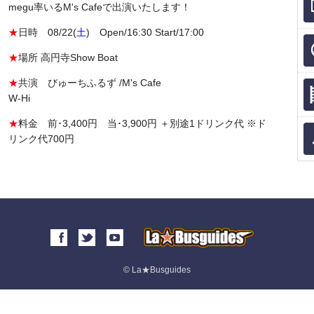
megu率いるM's Cafeで出演いたします！
★
日時 08/22(
土
) Open/16:30 Start/17:00
★
場所 高円寺Show Boat
★
共演 びゅーちふるず /M's Cafe
W-Hi
★
料金 前･3,400円 当･3,900円 ＋別途1ドリンク代 ※ド
リンク代700円
© La★Busguides