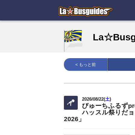
La☆Bus
< もっと前
2026/08/22(
土
)
びゅーちふるずpre
ハッスル祭りだョ
2026」