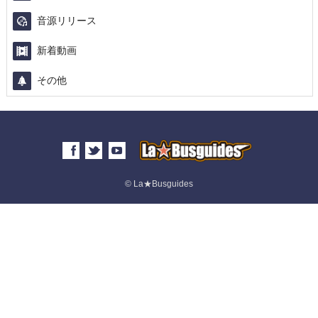
音源リリース
新着動画
その他
© La★Busguides