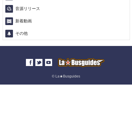
音源リリース
新着動画
その他
© La★Busguides